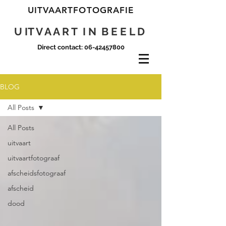
UITVAARTFOTOGRAFIE
U IT V A A R T I N B E E L D
Direct contact:
06-42457800
BLOG
All Posts
All Posts
uitvaart
uitvaartfotograaf
afscheidsfotograaf
afscheid
dood