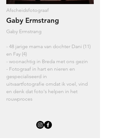
Afscheidsfotograaf
Gaby Ermstrang
Gaby Ermstrang
- 48 jarige mama van dochter Dani (11)
en Fay (4)
- woonachtig in Breda met ons gezin
- Fotograaf in hart en nieren en
gespecialiseerd in
uitvaartfotografie
omdat ik voel, vind
en denk dat foto's helpen in het
rouwproces