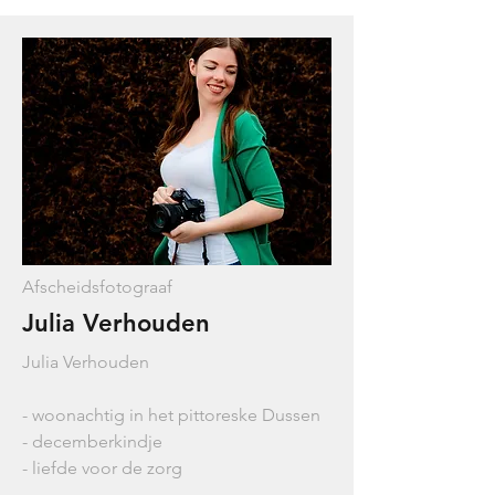
Afscheidsfotograaf
Julia Verhouden
Julia Verhouden
- woonachtig in het pittoreske Dussen
- decemberkindje
- liefde voor de zorg