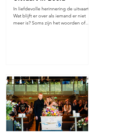
In liefdevolle herinnering de uitvaart
Wat blijft er over als iemand er niet
meer is? Soms zijn het woorden of
muziek. Soms zijn het beelden die
helpen om vast te houden wat niet
vergeten mag worden. Als
uitvaartfotograaf legt Gaby Ermstrang
deze momenten vast. Haar werkwijze
sluit aan bij haar persoonlijke
benadering binnen uitvaartfotografie.