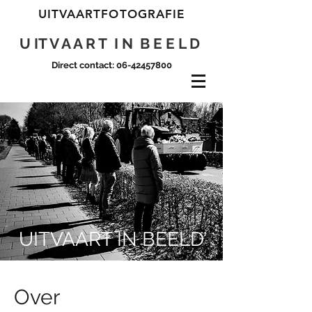
UITVAARTFOTOGRAFIE
U IT V A A R T I N B E E L D
Direct contact:
06-42457800
UITVAART IN BEELD
Over